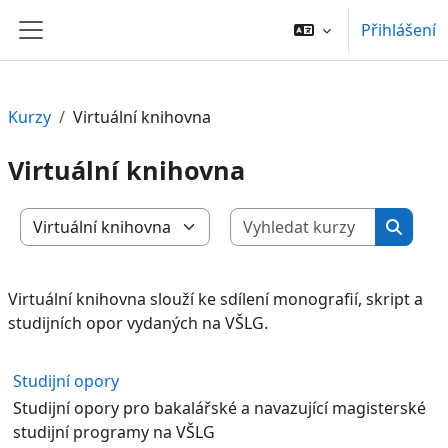
Přejít k hlavnímu obsahu
Přihlášení
Boční panel
Kurzy
Virtuální knihovna
Virtuální knihovna
Vyhledat 
Kategorie kurzů
Vyhled
Virtuální knihovna slouží ke sdílení monografií, skript a
studijních opor vydaných na VŠLG.
Studijní opory
Studijní opory pro bakalářské a navazující magisterské
studijní programy na VŠLG