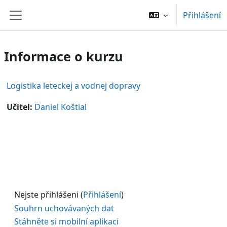
Přejít k hlavnímu obsahu
Přihlášení
Boční panel
Informace o kurzu
Logistika leteckej a vodnej dopravy
Učitel:
Daniel Koštial
Nejste přihlášeni (
Přihlášení
)
Souhrn uchovávaných dat
Stáhněte si mobilní aplikaci